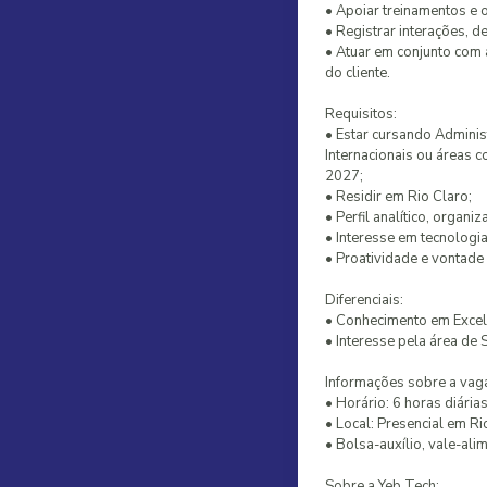
• Apoiar treinamentos e 
• Registrar interações, 
• Atuar em conjunto com 
do cliente.
Requisitos:
• Estar cursando Adminis
Internacionais ou áreas c
2027;
• Residir em Rio Claro;
• Perfil analítico, organ
• Interesse em tecnologi
• Proatividade e vontade
Diferenciais:
• Conhecimento em Excel 
• Interesse pela área d
Informações sobre a vag
• Horário: 6 horas diária
• Local: Presencial em Ri
• Bolsa-auxílio, vale-al
Sobre a Yeb Tech: