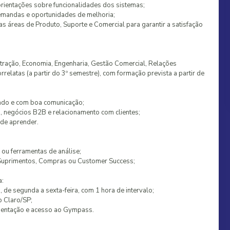
orientações sobre funcionalidades dos sistemas;
demandas e oportunidades de melhoria;
as áreas de Produto, Suporte e Comercial para garantir a satisfação
tração, Economia, Engenharia, Gestão Comercial, Relações
orrelatas (a partir do 3º semestre), com formação prevista a partir de
izado e com boa comunicação;
a, negócios B2B e relacionamento com clientes;
 de aprender.
ou ferramentas de análise;
e Suprimentos, Compras ou Customer Success;
a:
s, de segunda a sexta-feira, com 1 hora de intervalo;
o Claro/SP;
imentação e acesso ao Gympass.