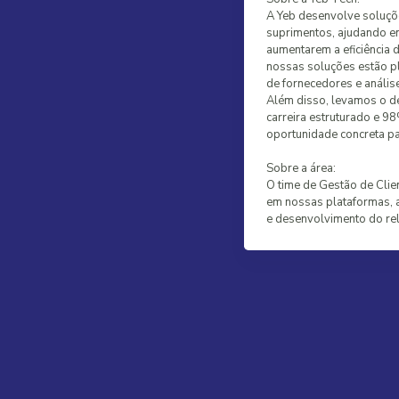
A Yeb desenvolve soluçõe
suprimentos, ajudando em
aumentarem a eficiência 
nossas soluções estão p
de fornecedores e anális
Além disso, levamos o d
carreira estruturado e 9
oportunidade concreta par
Sobre a área:
O time de Gestão de Clie
em nossas plataformas, 
e desenvolvimento do rel